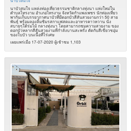
นาบัวสมใจ
นาบัวสมใจ
แหล่งท่องเที่ยวธรรมชาติกลางทุ่งนา แห่งใหม่ใน
ตำบลไทรงาม อำเภอไทรงาม จังหวัดกำแพงเพชร นักท่องเที่ยว
พากันเก็บบรรยากาศนาบัวที่มีดอกบัวสีสันสวยงามกว่า 50 สาย
พันธุ์ พร้อมลองลิ้มชิมรสกาแฟสดและอาหารคาวหวาน นั่ง
สบายๆใต้ร่มไม้ กลางทุ่งนา โดยสามารถชมความสวยงาม ของ
ดอกบัวหลากสีสันสวยงามที่กำลังบานสะพรั่ง ตัดกับสีเขียวชอุ่ม
ของใบบัว บนเนื้อที่ไร่เศษ
เผยแพร่เมื่อ 17-07-2020 ผู้เช้าชม 1,103