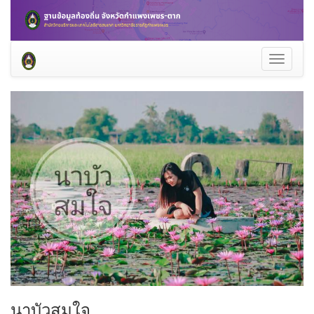
Toggle
navigati
นาบัวสมใจ