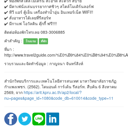
✔️ ห้องพักสไตล์โมเดิร์น สะอาด สะดวก สบาย
✔️ มีคาเฟ่นั่งเล่นบรรยากาศชิวๆ สไตล์โมเดิร์นลอร์ฟ
✔️ ทีวี แอร์ ตู้เย็น เครื่องทำน้ำอุ่น อินเทอร์เน็ต WIFI!!
✔️ สั่งอาหารได้เลยที่รีสอร์ท
✔️ มีกาแฟ โอวัลติน คุ๊กกี้ ฟรี!!!!
ติดต่อห้องพักโทรเลย 083-3006885
คำสำคัญ :
โรงแรม
ที่พัก
ที่มา :
http://www.travel2guide.com/%E0%B9%84%E0%B8%94
รวบรวมและจัดทำข้อมูล : กาญจนา จันทร์สิงห์
สำนักวิทยบริการและเทคโนโลยีสารสนเทศ มาหาวิทยาลัยราชภัฏ
กำแพงเพชร. (2562). ไดมอนด์ การ์เด้น รีสอร์ท. สืบค้น 6 สิงหาคม
2569, จาก
https://arit.kpru.ac.th/ap2/local/?
nu=pages&page_id=1080&code_db=610014&code_type=11