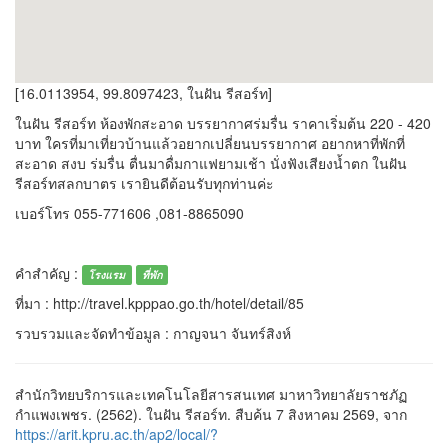
[16.0113954, 99.8097423, ในฝัน รีสอร์ท]
ในฝัน รีสอร์ท ห้องพักสะอาด บรรยากาศร่มรื่น ราคาเริ่มต้น 220 - 420
บาท ใครที่มาเที่ยวบ้านแล้วอยากเปลี่ยนบรรยากาศ อยากหาที่พักที่
สะอาด สงบ ร่มรื่น ตื่นมาดื่มกาแฟยามเช้า นั่งฟังเสียงน้ำตก
ในฝัน
รีสอร์ทสลกบาตร
เรายินดีต้อนรับทุกท่านค่ะ
เบอร์โทร 055-771606 ,081-8865090
คำสำคัญ :
โรงแรม
ที่พัก
ที่มา : http://travel.kpppao.go.th/hotel/detail/85
รวบรวมและจัดทำข้อมูล : กาญจนา จันทร์สิงห์
สำนักวิทยบริการและเทคโนโลยีสารสนเทศ มาหาวิทยาลัยราชภัฏ
กำแพงเพชร. (2562). ในฝัน รีสอร์ท. สืบค้น 7 สิงหาคม 2569, จาก
https://arit.kpru.ac.th/ap2/local/?