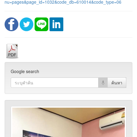
nu=pages&page_id=1032&code_db=610014&code_type=06
Google search