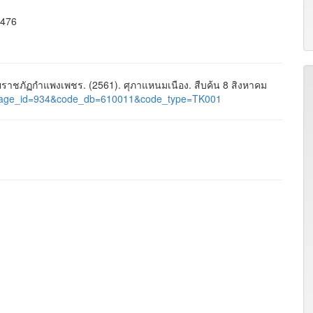
3476
าชภัฏกำแพงเพชร. (2561). ศุภาแหนมเนือง. สืบค้น 8 สิงหาคม
ges&page_id=934&code_db=610011&code_type=TK001