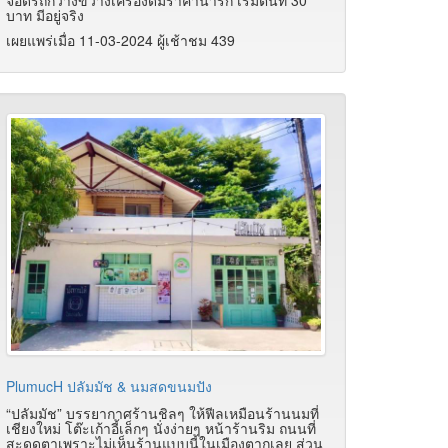
จอดรถกว้างขวางเครื่องดื่มราคาน่ารัก เริ่มต้นที่ 30
บาท มีอยู่จริง
เผยแพร่เมื่อ 11-03-2024 ผู้เช้าชม 439
PlumucH ปลัมมัช & นมสดขนมปัง
“ปลัมมัช” บรรยากาศร้านชิลๆ ให้ฟีลเหมือนร้านนมที่
เชียงใหม่ โต๊ะเก้าอี้เล็กๆ นั่งง่ายๆ หน้าร้านริม ถนนที่
สะดุดตาเพราะไม่เห็นร้านแบบนี้ในเมืองตากเลย ส่วน