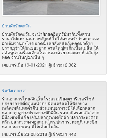
บ้านผักรักตะวัน
บ้านผักรักตะวัน จะนำผักสดอินทรีย์มากันทั้งสวน
ราคาไม่แพง คุณภาพเยี่ยม! ไม่ได้คาดหวังว่าจะมาเจอ
ผักเต็มจานอะไรขนาดนี้ เลยสั่งสลัดกุ้งทอดมาด้วย
ปรากฏว่าให้ผักเยอะมาก จานใหญ่สเต็กเนื้อนุ่มลิ้น ให้
สลัดทูน่าเครื่องเคียงในจานมาด้วย เยอะมาก! สลัดกุ้ง
ทอด จานใหญ่ผักเน้น ๆ
เผยแพร่เมื่อ 19-01-2021 ผู้เช้าชม 2,382
ริมปิงเทอเรส
ร้านอาหารไทย-จีน ในโรงแรมเวียงตากริเวอร์ไซด์
บรรยากาศดีติดแม่น้ำปิง มีดนตรีสดให้ฟังอย่าง
เพลิดเพลินทุกค่ำคืน ส่วนเมนูอาหารมีให้เลือกหลาก
หลาย ทุกอย่างปรุงอย่างพิถีพิถัน รสชาติอร่อยเลิศ จาก
ฝีมือเชฟขึ้นชื่อ เช่นปลากระพงผัดฉ่า ปลากระพงราด
พริก ปลากระพงทอดสมุนไพร ปลากระพงฉู่ฉี่ และอีก
หลากหลายเมนู มีให้เลือกไม่อั้น
เผยแพร่เมื่อ 23-08-2018 ผู้เช้าชม 1,442