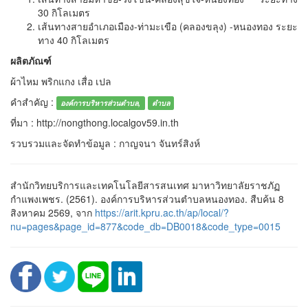
30 กิโลเมตร
เส้นทางสายอำเภอเมือง-ท่ามะเขือ (คลองขลุง) -หนองทอง ระยะ
ทาง 40 กิโลเมตร
ผลิตภัณฑ์
ผ้าไหม พริกแกง เสื่อ เปล
คำสำคัญ :
องค์การบริหารส่วนตำบล,
ตำบล
ที่มา : http://nongthong.localgov59.in.th
รวบรวมและจัดทำข้อมูล : กาญจนา จันทร์สิงห์
สำนักวิทยบริการและเทคโนโลยีสารสนเทศ มาหาวิทยาลัยราชภัฏ
กำแพงเพชร. (2561). องค์การบริหารส่วนตำบลหนองทอง. สืบค้น 8
สิงหาคม 2569, จาก
https://arit.kpru.ac.th/ap/local/?
nu=pages&page_id=877&code_db=DB0018&code_type=0015