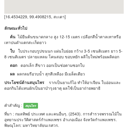
[16.4534229, 99.4908215, สะเดา]
ลักษณะทั่วไป
ต้น
ไม้ยืนต้นขนาดกลาง สูง 12-15 เมตร เปลือกสีน้ำตาลเทาหรือ
เทาปนดำแตกสะเก็ดยาว
ใบ
ใบประกอบรูปขนนก แผ่นใบย่อย กว้าง 3-5 เซนติเมตร ยาว 5-
8 เซนติเมตร ปลายแหลม โคนสอบ ขอบหยัก ผลิใบใหม่พร้อมผลิดอก
ดอก
ดอกเล็ก สีขาว ออกเป็นช่อตามซอกใบ
ผล
ผลกลมรีอวบน้ำ สุกสีเหลือง มีเมล็ดเดียว
ประโยชน์ด้านสมุนไพร
รากเป็นยาแก้ไอ ทำให้อาเจียน ใบอ่อนและ
ดอกกินได้แทนผักเป็นยาบำรุงธาตุ ผลใช้เป็นยาถ่ายพยาธิ
คำสำคัญ :
สมุนไพร
ที่มา : กมลทิพย์ ประเทศ และคนอื่นๆ. (2543). การสำรวจพรรณไม้ใน
อุทยานประวัติศาสตร์กำแพงเพชร อำเภอเมือง จังหวัดกำแพงเพชร.
พิษณุโลก: มหาวิทยาลัยนเรศวร.