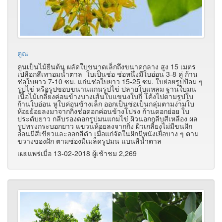
คูณ
คูนเป็นไม้ยืนต้น ผลัดใบขนาดเล็กถึงขนาดกลาง สูง 15 เมตร
เปลือกสีเทาอมน้ำตาล ใบเป็นช่อ ช่อหนึ่งมีใบอ่อน 3-8 คู่ ก้าน
ช่อใบยาว 7-10 ซม. แก่นช่อใบยาว 15-25 ซม. ใบย่อยรูปป้อม ๆ
รูปไข่ หรือรูปขอบขนานแกนรูปไข่ ปลายใบแหลม ฐานใบมน
เนื้อไม้เกลี้ยงค่อนข้างบางเส้นใบแขนงใบถี่ โค้งไปตามรูปใบ
ก้านใบอ่อน หูใบค่อนข้างเล็ก ออกเป็นช่อเป็นกลุ่มตามง่ามใบ
ห้อยย้อยลงมาจากกิ่งช่อดอกค่อนข้างโปร่ง ก้านดอกย่อย ใบ
ประดับยาว กลีบรองดอกรูปมนแกมไข่ ผิวนอกกลีบสีเหลือง ผล
รูปทรงกระบอกยาว แขวนห้อยลงจากกิ่ง ผิวเกลี้ยงไม่มีขนฝัก
อ่อนมีสีเขียวและออกสีดำ เมื่อแก่จัดในฝักมีหนังเยื่อบาง ๆ ตาม
ขวางของฝัก ตามช่องมีเมล็ดรูปมน แบนสีน้ำตาล
เผยแพร่เมื่อ 13-02-2018 ผู้เช้าชม 2,269