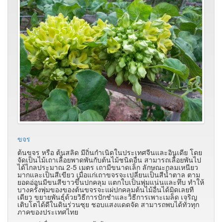
ขจร
ต้นขจร หรือ ต้นสลิด มีถิ่นกำเนิดในประเทศจีนและอินเดีย โดย
จัดเป็นไม้เถาเลื้อยพาดพันกับต้นไม้ชนิดอื่น สามารถเลื้อยพันไป
ได้ไกลประมาณ 2-5 เมตร เถามีขนาดเล็ก ลักษณะกลมเหนียว
มากและเป็นสีเขียว เมื่อแก่เถาขจรจะเปลี่ยนเป็นสีน้ำตาล ตาม
ยอดอ่อนมีขนสีขาวขึ้นปกคลุม แตกใบเป็นพุ่มแน่นและทึบ ทำให้
บางครั้งพุ่มของของต้นขจรจะแผ่ปกคลุมต้นไม้อื่นได้มิดเลยที
เดียว ขยายพันธุ์ด้วยวิธีการปักชำและวิธีการเพาะเมล็ด เจริญ
เติบโตได้ดีในดินร่วนซุย ชอบแสงแดดจัด สามารถพบได้ทั่วทุก
ภาคของประเทศไทย