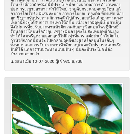
ร้อน ซึ่งถือว่าผักชนิดนี้มีประโยชน์อย่างมากต่อการทำงานของ
ปอด กระเพาะอาหาร ลำไส้ใหญ่ ช่วยดับกระหายคลายร้อน แก้
อาการไอเรื้อรัง มีเสมหะมาก อาหารไม่ย่อย ท้องอืด ท้องเฟ้อ ท้อง
ผูก ซึ่งหากรับประทานผักกาดหัวไปสักระยะหนึ่งแล้วอาการต่างๆ
เหล่านี้ก็จะได้รับการบรรเทาให้ดีขึ้น เนื่องจากมีฤทธิ์เป็นยาเย็น
จึงไม่ควรที่จะรับประทานหัวผักกาดกับยาหรือสมุนไพรที่มีฤทธิ์
ร้อนอย่างโสมหรือตังกุย เพราะมันอาจจะไปสะเทินฤทธิ์กันเอง
ทำให้โสมหรือตังกุยออกฤทธิ์ไม่ดีเท่าที่ควร แต่อย่าเข้าใจผิดไป
ว่าหัวผักกาดนี้มันจะไปทำลายฤทธิ์ของยาหรือสมุนไพรอื่นๆ
ทั้งหมด และการรับประทานหัวผักกาดนั้นจะรับประทานสุกหรือ
ดิบก็ได้ แต่การรับประทานแบบดิบ ๆ นั้นจะมีประโยชน์ต่อ
ร่างกายมากกว่า
เผยแพร่เมื่อ 10-07-2020 ผู้เช้าชม 6,738