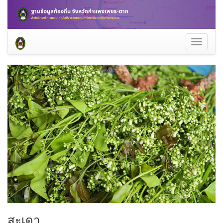
Toggle
navigati
สะเดา