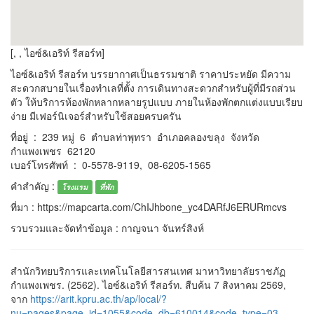
[, , ไอซ์&เอริท์ รีสอร์ท]
ไอซ์&เอริท์ รีสอร์ท บรรยากาศเป็นธรรมชาติ ราคาประหยัด มีความ
สะดวกสบายในเรื่องทำเลที่ตั้ง การเดินทางสะดวกสำหรับผู้ที่มีรถส่วน
ตัว ให้บริการห้องพักหลากหลายรูปแบบ ภายในห้องพักตกแต่งแบบเรียบ
ง่าย มีเฟอร์นิเจอร์สำหรับใช้สอยครบครัน
ที่อยู่ : 239 หมู่ 6 ตำบลท่าพุทรา อำเภอคลองขลุง จังหวัด
กำแพงเพชร 62120
เบอร์โทรศัพท์ : 0-5578-9119, 08-6205-1565
คำสำคัญ :
โรงแรม
ที่พัก
ที่มา : https://mapcarta.com/ChIJhbone_yc4DARfJ6ERURmcvs
รวบรวมและจัดทำข้อมูล : กาญจนา จันทร์สิงห์
สำนักวิทยบริการและเทคโนโลยีสารสนเทศ มาหาวิทยาลัยราชภัฏ
กำแพงเพชร. (2562). ไอซ์&เอริท์ รีสอร์ท. สืบค้น 7 สิงหาคม 2569,
จาก
https://arit.kpru.ac.th/ap/local/?
nu=pages&page_id=1055&code_db=610014&code_type=03