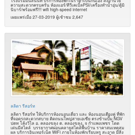
โรงแรมมนัสนันท์ บริการห้องพักในราคาเป็นกันเอง สิ่งอำนวย
ความสะดวกครบครัน ห้องแอร์/ทีวีเคเบิ้ลPSI/เครื่องทำน้ำอุ่น/ตู้มิ
นิบาร์/พร้อมฟรี!!! wifi high-speed internet
เผยแพร่เมื่อ 27-03-2019 ผู้เช้าชม 2,647
ลลิดา รีสอร์ท
ลลิดา รีสอร์ท ให้บริการห้องนอนเดี่ยว และ ห้องนอนเตียงคู่ ที่พัก
ที่จอดรถสะดวกสบาย ติดถนนใหญ่สายเอเซีย ตรงข้ามปั๊ม NGV
ปตท โค้งวิไล อ. คลองขลุง ต. คลองขลุง. จ กำแพงเพชร โดด
เด่นมีสไตล์ บรรยากาศผ่อนคลายสไตล์พื้นบ้าน ราคาสมเหตุสม
ผล บริการอินเทอร์เน็ต WiFi ภายในห้องพักเรียบหรู สะอาด มีสิ่ง