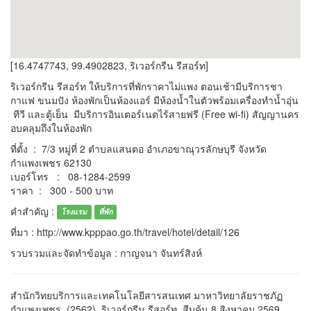
[16.4747743, 99.4902823, ริเวอร์กรีน รีสอร์ท]
ริเวอร์กรีน รีสอร์ท ให้บริการที่พักราคาไม่แพง ตอนเช้ามีบริการชา
กาแฟ ขนมปัง ห้องพักเป็นห้องแอร์ มีห้องน้ำในตัวพร้อมเครื่องทำน้ำอุ่น
ทีวี และตู้เย็น มีบริการอินเตอร์เนตไร้สายฟรี (Free wi-fi) สัญญานคร
อบคลุมถึงในห้องพัก
ที่ตั้ง : 7/3 หมู่ที่ 2 ตำบลแสนตอ อำเภอขาณุวรลักษบุรี จังหวัด
กำแพงเพชร 62130
เบอร์โทร : 08-1284-2599
ราคา : 300 - 500 บาท
คำสำคัญ :
โรงแรม
ที่พัก
ที่มา : http://www.kpppao.go.th/travel/hotel/detail/126
รวบรวมและจัดทำข้อมูล : กาญจนา จันทร์สิงห์
สำนักวิทยบริการและเทคโนโลยีสารสนเทศ มาหาวิทยาลัยราชภัฏ
กำแพงเพชร. (2562). ริเวอร์กรีน รีสอร์ท. สืบค้น 8 สิงหาคม 2569,