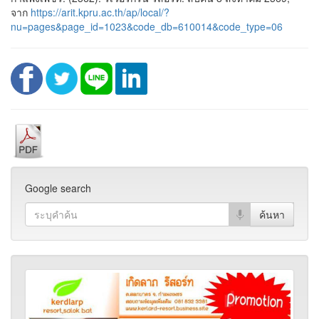
จาก
https://arit.kpru.ac.th/ap/local/?
nu=pages&page_id=1023&code_db=610014&code_type=06
Google search