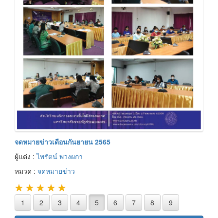
จดหมายข่าวเดือนกันยายน 2565
ผู้แต่ง :
ไพรัตน์ พวงผกา
หมวด :
จดหมายข่าว
★
★
★
★
★
1
2
3
4
5
6
7
8
9