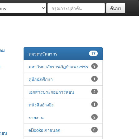
ค้นหา
าคม
หมวดทรัพยากร
17
า
มหาวิทยาลัยราชภัฏกำแพงเพชร
9
คู่มือนักศึกษา
1
เอกสารประกอบการสอน
2
หนังสืออ้างอิง
1
รายงาน
2
eBooks ภายนอก
0
ยายน