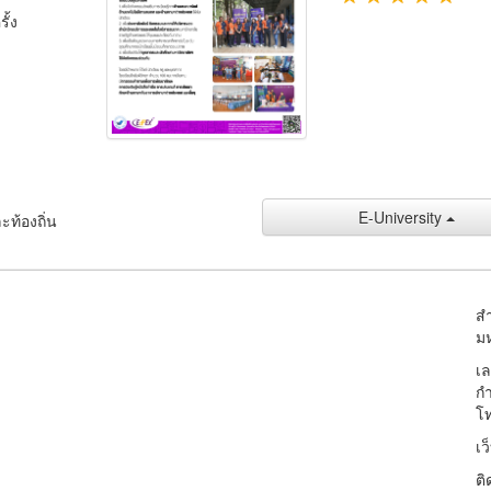
ั้ง
E-University
ะท้องถิ่น
ส
ม
เล
ก
โท
เว
ติ