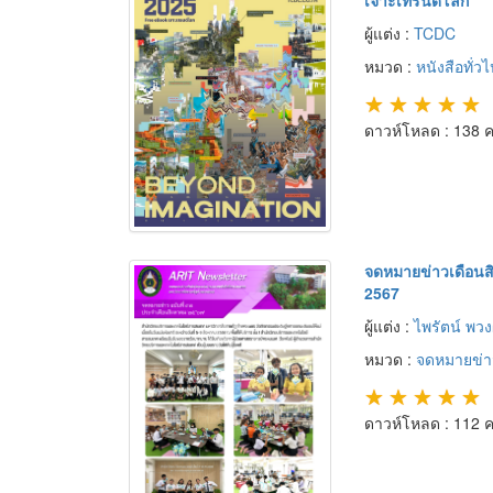
ผู้แต่ง :
TCDC
หมวด :
หนังสือทั่วไ
★
★
★
★
★
ดาวห์โหลด : 138 คร
จดหมายข่าวเดือนส
2567
ผู้แต่ง :
ไพรัตน์ พว
หมวด :
จดหมายข่า
★
★
★
★
★
ดาวห์โหลด : 112 คร