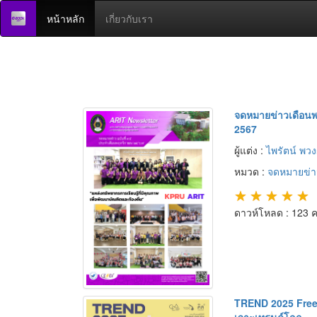
หน้าหลัก
เกี่ยวกับเรา
จดหมายข่าวเดือน
2567
ผู้แต่ง :
ไพรัตน์ พว
หมวด :
จดหมายข่า
★
★
★
★
★
ดาวห์โหลด : 123 คร
TREND 2025 Fre
เจาะเทรนด์โลก