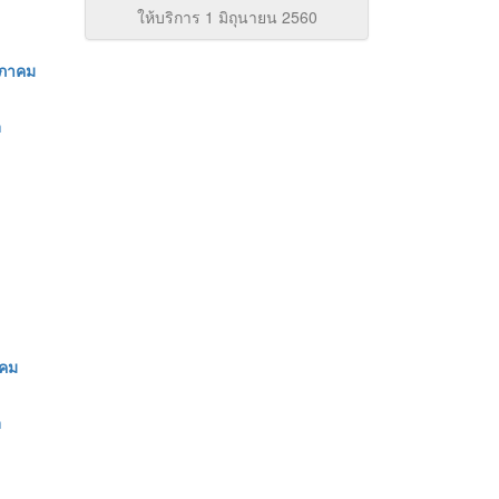
ให้บริการ 1 มิถุนายน 2560
ษภาคม
า
าคม
า