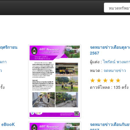
พฤศจิกายน
จดหมายข่าวเดือนตุล
2567
งผกา
ผู้แต่ง :
ไพรัตน์ พวงผก
ว
หมวด :
จดหมายข่าว
★
★
★
★
★
ั้ง
ดาวห์โหลด : 135 ครั้ง
e eBooK
จดหมายข่าวเดือนกัน
2567