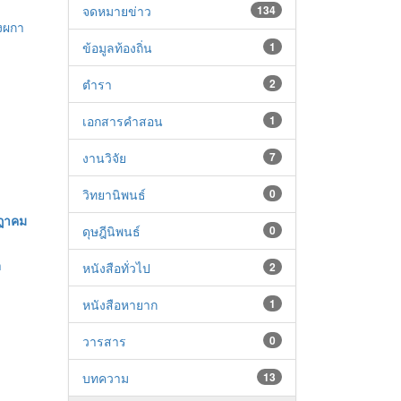
จดหมายข่าว
134
งผกา
ข้อมูลท้องถิ่น
1
ตำรา
2
เอกสารคำสอน
1
งานวิจัย
7
วิทยานิพนธ์
0
ฏาคม
ดุษฎีนิพนธ์
0
า
หนังสือทั่วไป
2
หนังสือหายาก
1
วารสาร
0
บทความ
13