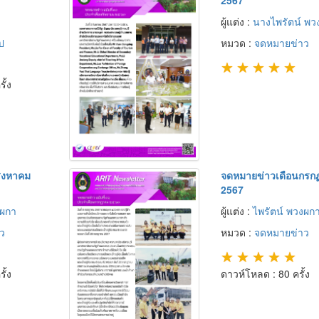
ผู้แต่ง :
นางไพรัตน์ พว
ป
หมวด :
จดหมายข่าว
★
★
★
★
★
ั้ง
ิงหาคม
จดหมายข่าวเดือนกรก
2567
งผกา
ผู้แต่ง :
ไพรัตน์ พวงผก
ว
หมวด :
จดหมายข่าว
★
★
★
★
★
ั้ง
ดาวห์โหลด : 80 ครั้ง