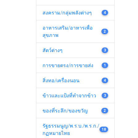
สงคราม/กลุ่มพลังต่างๆ
4
อาหารเสริม/อาหารเพื่อ
2
สุขภาพ
สัตว์ต่างๆ
3
การขายตรง/การขายส่ง
1
สิ่งทอ/เครื่องนอน
4
ข้าวและแป้งที่ทำจากข้าว
3
ของที่ระลึก/ของขวัญ
2
รัฐธรรมนูญ/พ.ร.บ./พ.ร.ก./
18
กฏหมายไทย