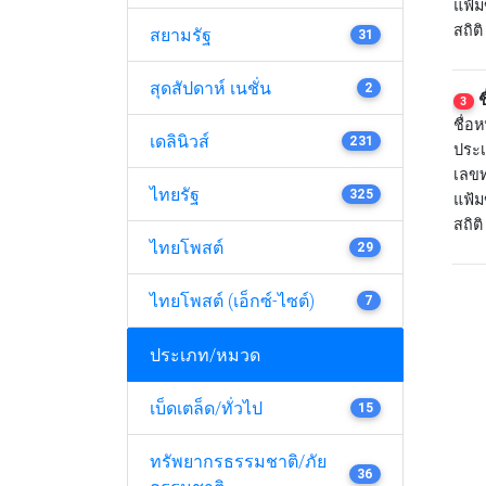
แฟ้ม
สถิติ
สยามรัฐ
31
สุดสัปดาห์ เนชั่น
2
ช
3
ชื่อห
เดลินิวส์
231
ประเ
เลขท
ไทยรัฐ
325
แฟ้ม
สถิติ
ไทยโพสต์
29
ไทยโพสต์ (เอ็กซ์-ไซต์)
7
ประเภท/หมวด
เบ็ดเตล็ด/ทั่วไป
15
ทรัพยากรธรรมชาติ/ภัย
36