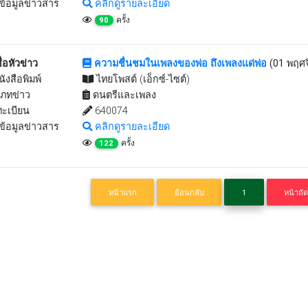
ข้อมูลข่าวสาร
คลิกดูรายละเอียด
ครั้ง
90
ื่อหัวข่าว
ความชื่นชมในเพลงของพ่อ ถึงเพลงแด่พ่อ
(01 พฤศ
นังสือพิมพ์
ไทยโพสต์ (เอ็กซ์-ไซต์)
ภทข่าว
ดนตรีและเพลง
ะเบียน
640074
ข้อมูลข่าวสาร
คลิกดูรายละเอียด
ครั้ง
122
หน้าแรก
ย้อนกลับ
1
หน้าถั