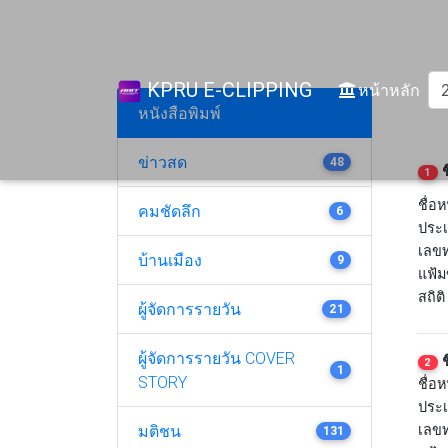
KPRU E-CLIPPING
(cur
หน้าหลัก
หนังสือพิมพ์
ข่าวสด
48
ช
1
ชื่อห
คมชัดลึก
6
ประเ
เลขท
บ้านเมือง
9
แฟ้ม
สถิติ
ผู้จัดการรายวัน
21
ผู้จัดการรายวัน COVER
ช
2
1
STORY
ชื่อห
ประเ
มติชน
เลขท
131