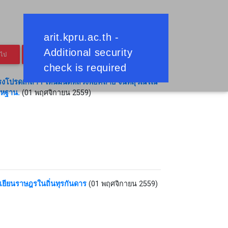
ดไป
หน้าสุดท้าย
รงโปรดเกล้าฯ ให้นิมนต์หลวงพ่อคล้าย จันทสุวัณโณ
โหฐาน.
(01 พฤศจิกายน 2559)
มเยียนราษฎรในถิ่นทุรกันดาร
(01 พฤศจิกายน 2559)