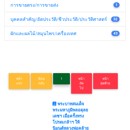
การขายตรง/การขายส่ง
1
บุคคลสำคัญ/อัตประวัติ/ชีวประวัติ/ประวัติศาสตร์
32
ผักและผลไม้/สมุนไพร/เครื่องเทศ
43
หน้า
ย้อน
1
หน้า
หน้า
แรก
กลับ
ถัด
สุดท้าย
ไป
พระบาทสมเด็จ
พระมหาภูมิพลอดุลย
เดชฯ เมื่อครั้งทรง
โปรดเกล้าฯ ให้
นิมนต์หลวงพ่อคล้าย