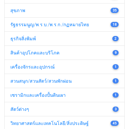
สุขภาพ
35
รัฐธรรมนูญ/พ.ร.บ./พ.ร.ก./กฏหมายไทย
18
ธุรกิจสิ่งพิมพ์
2
สินค้าอุปโภคและบริโภค
9
เครื่องจักรและอุปกรณ์
1
สวนสนุก/สวนสัตว์/สวนพักผ่อน
1
เซรามิกและเครื่องปั้นดินเผา
1
สัตว์ต่างๆ
3
วิทยาศาสตร์และเทคโนโลยี/สิ่งประดิษฐ์
45