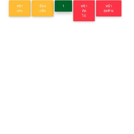
หน้า
ย้อน
1
หน้า
หน้า
แรก
กลับ
ถัด
สุดท้าย
ไป
QRCODE
CONTACT US
สำนักวิทยบริการและเทคโนโลยีสารสนเทศ มหาวิทยาลัย
ราชภัฏกำแพงเพชร
69 หมู่ 1 ตำบลนครชุม อำเมืองกำแพงเพชร จังหวัด
กำแพงเพชร