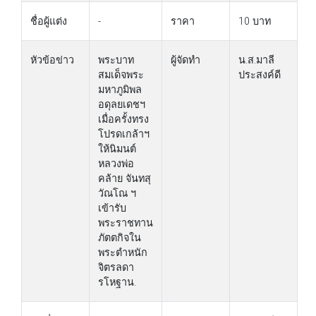
ชื่อผู้แต่ง
-
ราคา
10 บาท
หัวข้อข่าว
พระบาท
ผู้จัดทำ
น.ส.มาลี
สมเด็จพระ
ประสงค์ดี
มหาภูมิพล
อดุลยเดชฯ
เมื่อครั้งทรง
โปรดเกล้าฯ
ให้นิมนต์
หลวงพ่อ
คล้าย จันทสุ
วัณโณ ฯ
เข้ารับ
พระราชทาน
ภัตตกิจใน
พระตำหนัก
จิตรลดา
รโหฐาน.