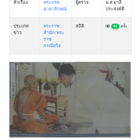
หัวเรื่อง
พระบรม
ผู้ตรวจ
น.ส.มาลี
ฉายาลักษณ์
ประสงค์ดี
ประเภท
พระราช
สถิติ
ครั้ง
95
ข่าว
สำนัก/พระ
ราช
กรณียกิจ