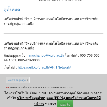
ดูทั้งหมด
เครือข่ายสำนักวิทยบริการและเทคโนโลยีสารสนเทศ มหาวิทยาลัย
ราชภัฏกลุ่มภาคเหนือ
เครือข่ายสำนักวิทยบริการและเทคโนโลยีสารสนเทศ มหาวิทยาลัย
ราชภัฏกลุ่มภาคเหนือ
ติดต่อผู้ดูแลเว็บ :
anucha_pu@kpru.ac.th
โทรศัพท์ : 055-706-555
ต่อ 1501, 062-479-9836
เว็บไชต์ :
https://arit.kpru.ac.th/ARITNetwork/
Select Language
▼
ปรับปรุงเมื่อ : December 09 2022 09:59:23
โดยการใช้เว็บไซต์ของ KPRU คุณรับทราบว่าคุณได้อ่านและทำความ
©
ลิขสิทธิ์เลขที่ ว1.008779
|
KPRUControl Version 2.112
เข้าใจ
นโยบายข้อมูลส่วนบุคคล (PDPA) และข้อกำหนดในการให้
ผู้เข้าชมทั้งหมด
12,889
บริการ
ของเรา
ยอมรับ