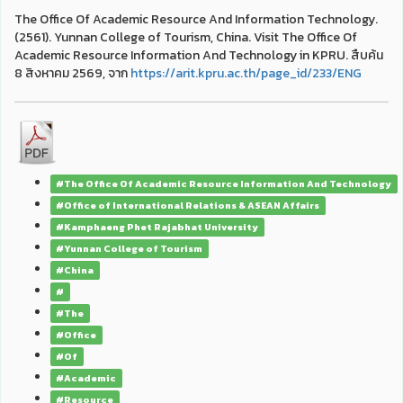
The Office Of Academic Resource And Information Technology.
(2561). Yunnan College of Tourism, China. Visit The Office Of
Academic Resource Information And Technology in KPRU. สืบค้น
8 สิงหาคม 2569, จาก
https://arit.kpru.ac.th/page_id/233/ENG
#The Office Of Academic Resource Information And Technology
#Office of International Relations & ASEAN Affairs
#Kamphaeng Phet Rajabhat University
#Yunnan College of Tourism
#China
#
#The
#Office
#Of
#Academic
#Resource