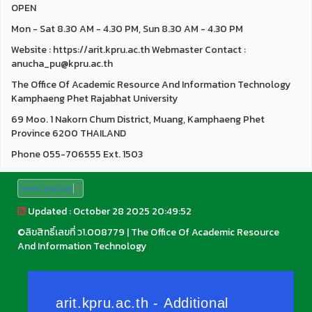
OPEN
Mon - Sat 8.30 AM - 4.30 PM, Sun 8.30 AM - 4.30 PM
Website : https://arit.kpru.ac.th Webmaster Contact :
anucha_pu@kpru.ac.th
The Office Of Academic Resource And Information Technology
Kamphaeng Phet Rajabhat University
69 Moo. 1 Nakorn Chum District, Muang, Kamphaeng Phet
Province 6200 THAILAND
Phone 055-706555 Ext. 1503
Select Language
▼
Updated : October 28 2025 20:49:52
©
ลิขสิทธิ์เลขที่ ว1.008779
|
The Office Of Academic Resource
And Information Technology