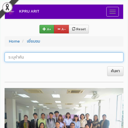
KPRU ARIT
Toggle
navigati
A+
A–
Reset
Home
เยี่ยมชม
ค้นหา