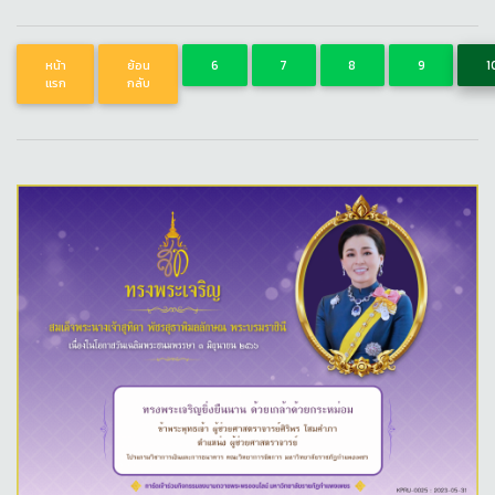
หน้า
ย้อน
6
7
8
9
1
แรก
กลับ