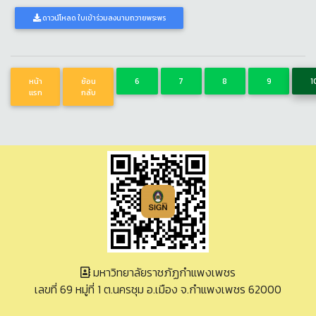
ดาวน์โหลด ใบเข้าร่วมลงนามถวายพระพร
หน้า
ย้อน
6
7
8
9
1
แรก
กลับ
มหาวิทยาลัยราชภัฏกำแพงเพชร
เลขที่ 69 หมู่ที่ 1 ต.นครชุม อ.เมือง จ.กำแพงเพชร 62000