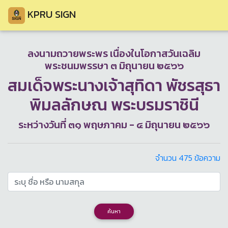
KPRU SIGN
ลงนามถวายพระพร เนื่องในโอกาสวันเฉลิม
พระชนมพรรษา ๓ มิถุนายน ๒๕๖๖
สมเด็จพระนางเจ้าสุทิดา พัชรสุธา
พิมลลักษณ พระบรมราชินี
ระหว่างวันที่ ๓๑ พฤษภาคม - ๔ มิถุนายน ๒๕๖๖
จำนวน 475 ข้อความ
ค้นหา