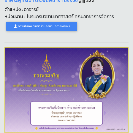
ข้าพระพุทธเจ้า ดร.พิมพ์นารา บรรจง
222
ตำแหน่ง
: อาจารย์
หน่วยงาน
: โปรแกรมวิชานิเทศศาสตร์ คณะวิทยาการจัดการ
ดาวน์โหลด ใบเข้าร่วมลงนามถวายพระพร