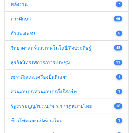
พลังงาน
7
การศึกษา
46
กำแพงเพชร
8
วิทยาศาสตร์และเทคโนโลยี/สิ่งประดิษฐ์
45
ธุรกิจนิทรรศการ/การประชุม
11
เซรามิกและเครื่องปั้นดินเผา
1
สวนเกษตร/สวนเกษตรกึ่งรีสอร์ท
1
รัฐธรรมนูญ/พ.ร.บ./พ.ร.ก./กฏหมายไทย
18
ข้าวโพดและแป้งข้าวโพด
1