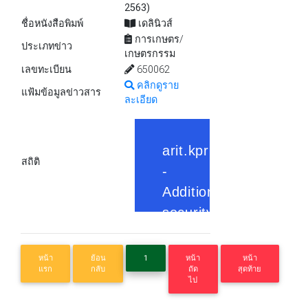
2563)
ชื่อหนังสือพิมพ์
เดลินิวส์
การเกษตร/
ประเภทข่าว
เกษตรกรรม
เลขทะเบียน
650062
คลิกดูราย
แฟ้มข้อมูลข่าวสาร
ละเอียด
สถิติ
หน้า
ย้อน
1
หน้า
หน้า
แรก
กลับ
ถัด
สุดท้าย
ไป