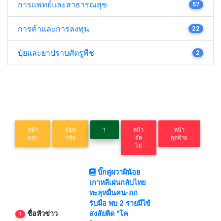
การแพทย์และสาธารณสุข
57
การค้าและการลงทุน
22
ปุ๋ยและยาปราบศัตรูพืช
2
หน้า
ย้อน
1
หน้า
หน้า
แรก
กลับ
ถัด
สุดท้าย
ไป
บิ๊กตู่ผวาผีน้อย
เกาหลีเผ่นกลับไทย
ทะลุหมื่นคน-ถก
รับมือ พบ 2 รายมีไข้
ชื่อหัวข่าว
สงสัยติด "โค
1