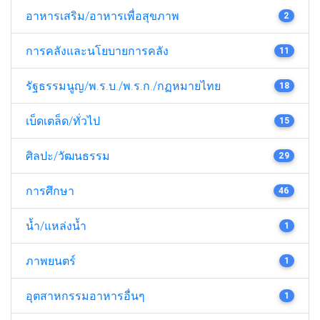
อาหารเสริม/อาหารเพื่อสุขภาพ
2
การคลังและนโยบายการคลัง
11
รัฐธรรมนูญ/พ.ร.บ./พ.ร.ก./กฏหมายไทย
18
เบ็ดเตล็ด/ทั่วไป
15
ศิลปะ/วัฒนธรรม
29
การศึกษา
46
น้ำ/แหล่งน้ำ
1
ภาพยนตร์
1
อุตสาหกรรมอาหารอื่นๆ
1