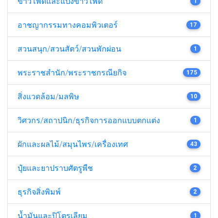
ข้าวโพดและแป้งข้าวโพด
1
อาชญากรรมทางคอมพิวเตอร์
17
สวนสนุก/สวนสัตว์/สวนพักผ่อน
1
พระราชสำนัก/พระราชกรณียกิจ
175
สิ่งแวดล้อม/มลพิษ
10
วิศวกร/สถาปนิก/ธุรกิจการออกแบบตกแต่ง
1
ผักและผลไม้/สมุนไพร/เครื่องเทศ
43
ปุ๋ยและยาปราบศัตรูพืช
2
ธุรกิจสิ่งพิมพ์
2
น้ำมันและปิโตรเลียม
1