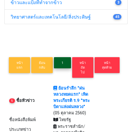
ข้าวและแป้งที่ทำจากข้าว
3
วิทยาศาสตร์และเทคโนโลยี/สิ่งประดิษฐ์
45
หน้า
ย้อน
1
หน้า
หน้า
แรก
กลับ
ถัด
สุดท้าย
ไป
ย้อนรำลึก "ฝน
หลวงหยดแรก" เทิด
ชื่อหัวข่าว
พระเกียรติ ร.9 "พระ
1
บิดาแห่งฝนหลวง"
(05 ตุลาคม 2560)
ชื่อหนังสือพิมพ์
ไทยรัฐ
พระราชสำนัก/
ประเภทข่าว