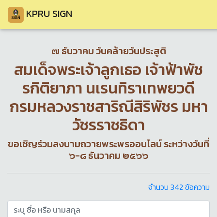
KPRU SIGN
๗ ธันวาคม วันคล้ายวันประสูติ
สมเด็จพระเจ้าลูกเธอ เจ้าฟ้าพัช
รกิติยาภา นเรนทิราเทพยวดี
กรมหลวงราชสาริณีสิริพัชร มหา
วัชรราชธิดา
ขอเชิญร่วมลงนามถวายพระพรออนไลน์ ระหว่างวันที่
๖-๘ ธันวาคม ๒๕๖๖
จำนวน 342 ข้อความ