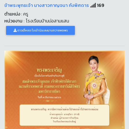
ข้าพระพุทธเจ้า นางสาวกาญจนา กังพิศดาร
169
ตำแหน่ง
: ครู
หน่วยงาน
: โรงเรียนบ้านบ่อสามแสน
ดาวน์โหลด ใบเข้าร่วมลงนามถวายพระพร