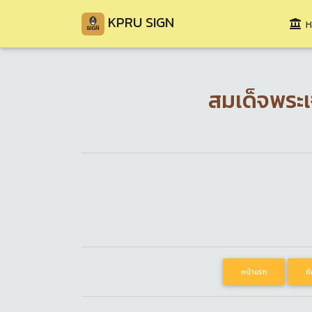
KPRU SIGN
ห
สมเด็จพระเ
หน้าแรก
ย