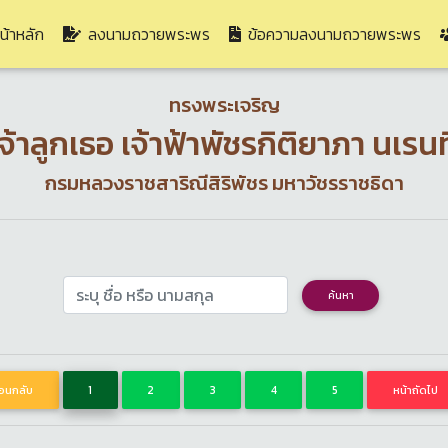
(current)
น้าหลัก
ลงนามถวายพระพร
ข้อความลงนามถวายพระพร
ทรงพระเจริญ
จ้าลูกเธอ เจ้าฟ้าพัชรกิติยาภา นเรน
กรมหลวงราชสาริณีสิริพัชร มหาวัชรราชธิดา
ค้นหา
้อนกลับ
1
2
3
4
5
หน้าถัดไป