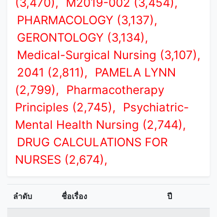
(3,470),
M2019-002 (3,454),
PHARMACOLOGY (3,137),
GERONTOLOGY (3,134),
Medical-Surgical Nursing (3,107),
2041 (2,811),
PAMELA LYNN
(2,799),
Pharmacotherapy
Principles (2,745),
Psychiatric-
Mental Health Nursing (2,744),
DRUG CALCULATIONS FOR
NURSES (2,674),
ลำดับ
ชื่อเรื่อง
ปี