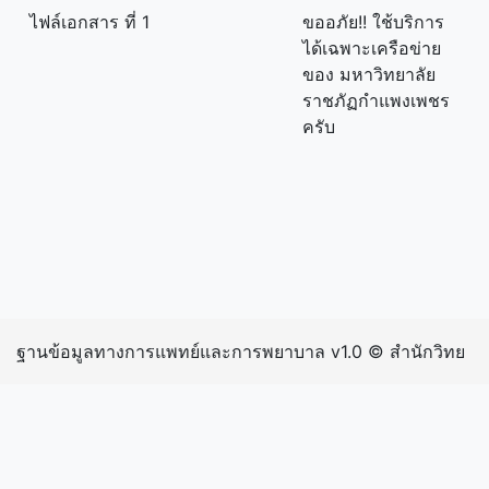
ไฟล์เอกสาร ที่ 1
ขออภัย!! ใช้บริการ
ได้เฉพาะเครือข่าย
ของ มหาวิทยาลัย
ราชภัฏกำแพงเพชร
ครับ
ฐานข้อมูลทางการแพทย์และการพยาบาล v1.0 © สำนักวิทย
บริการและเทคโนโลยีสารสนเทศ มหาวิทยาลัยราชภัฏ
กำแพงเพชร | inIP: 216.73.217.72 exIP: 202.129.39.207