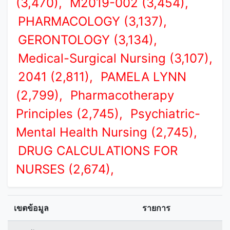
(3,470),
M2019-002 (3,454),
PHARMACOLOGY (3,137),
GERONTOLOGY (3,134),
Medical-Surgical Nursing (3,107),
2041 (2,811),
PAMELA LYNN
(2,799),
Pharmacotherapy
Principles (2,745),
Psychiatric-
Mental Health Nursing (2,745),
DRUG CALCULATIONS FOR
NURSES (2,674),
เขตข้อมูล
รายการ