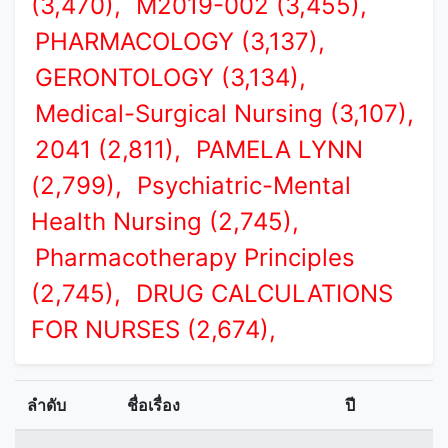
(3,470),
M2019-002 (3,455),
PHARMACOLOGY (3,137),
GERONTOLOGY (3,134),
Medical-Surgical Nursing (3,107),
2041 (2,811),
PAMELA LYNN
(2,799),
Psychiatric-Mental
Health Nursing (2,745),
Pharmacotherapy Principles
(2,745),
DRUG CALCULATIONS
FOR NURSES (2,674),
ลำดับ
ชื่อเรื่อง
ปี