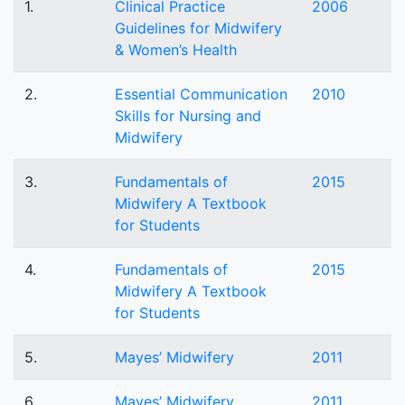
1.
Clinical Practice
2006
Guidelines for Midwifery
& Women’s Health
2.
Essential Communication
2010
Skills for Nursing and
Midwifery
3.
Fundamentals of
2015
Midwifery A Textbook
for Students
4.
Fundamentals of
2015
Midwifery A Textbook
for Students
5.
Mayes’ Midwifery
2011
6.
Mayes’ Midwifery
2011