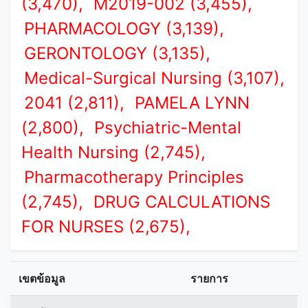
(3,470),
M2019-002 (3,455),
PHARMACOLOGY (3,139),
GERONTOLOGY (3,135),
Medical-Surgical Nursing (3,107),
2041 (2,811),
PAMELA LYNN
(2,800),
Psychiatric-Mental
Health Nursing (2,745),
Pharmacotherapy Principles
(2,745),
DRUG CALCULATIONS
FOR NURSES (2,675),
เขตข้อมูล
รายการ