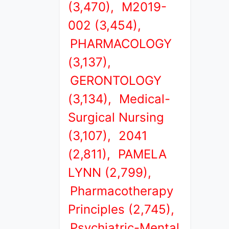
(3,470),
M2019-
002 (3,454),
PHARMACOLOGY
(3,137),
GERONTOLOGY
(3,134),
Medical-
Surgical Nursing
(3,107),
2041
(2,811),
PAMELA
LYNN (2,799),
Pharmacotherapy
Principles (2,745),
Psychiatric-Mental