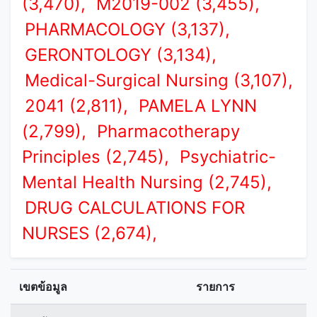
(3,470),
M2019-002 (3,455),
PHARMACOLOGY (3,137),
GERONTOLOGY (3,134),
Medical-Surgical Nursing (3,107),
2041 (2,811),
PAMELA LYNN
(2,799),
Pharmacotherapy
Principles (2,745),
Psychiatric-
Mental Health Nursing (2,745),
DRUG CALCULATIONS FOR
NURSES (2,674),
เขตข้อมูล
รายการ