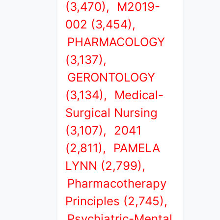
(3,470),
M2019-
002 (3,454),
PHARMACOLOGY
(3,137),
GERONTOLOGY
(3,134),
Medical-
Surgical Nursing
(3,107),
2041
(2,811),
PAMELA
LYNN (2,799),
Pharmacotherapy
Principles (2,745),
Psychiatric-Mental