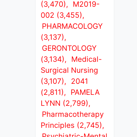
(3,470),
M2019-
002 (3,455),
PHARMACOLOGY
(3,137),
GERONTOLOGY
(3,134),
Medical-
Surgical Nursing
(3,107),
2041
(2,811),
PAMELA
LYNN (2,799),
Pharmacotherapy
Principles (2,745),
Psychiatric-Mental