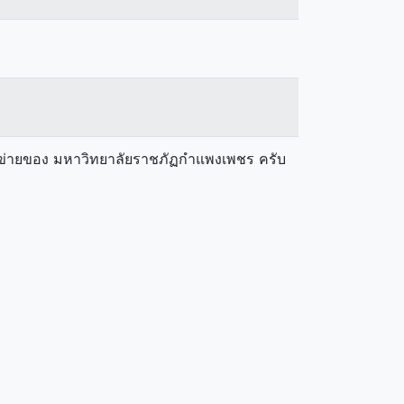
ือข่ายของ มหาวิทยาลัยราชภัฏกำแพงเพชร ครับ