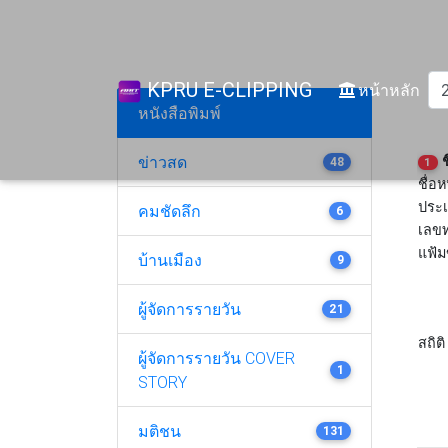
KPRU E-CLIPPING
(cur
หน้าหลัก
หนังสือพิมพ์
ข่าวสด
ช
48
1
ชื่อห
ประเ
คมชัดลึก
6
เลขท
แฟ้ม
บ้านเมือง
9
ผู้จัดการรายวัน
21
สถิติ
ผู้จัดการรายวัน COVER
1
STORY
มติชน
131