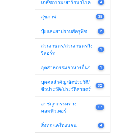
เภสัชกรรม/ยารักษาโรค
4
สุขภาพ
35
ปุ๋ยและยาปราบศัตรูพืช
2
สวนเกษตร/สวนเกษตรกึ่ง
1
รีสอร์ท
อุตสาหกรรมอาหารอื่นๆ
1
บุคคลสำคัญ/อัตประวัติ/
32
ชีวประวัติ/ประวัติศาสตร์
อาชญากรรมทาง
17
คอมพิวเตอร์
สิ่งทอ/เครื่องนอน
4