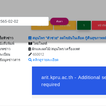
rent)
ค้นหา
หน้าแรก
ย้อนกลับ
1
หน้าถั
ื่อหัวข่าว
สมุนไพร "ตัวช่วย" ลดไขมันในเลือด กู้คืนสุขภาพห
นังสือพิมพ์
ไทยโพสต์
ภทข่าว
ผักและผลไม้/สมุนไพร/เครื่องเทศ
ะเบียน
650012
ข้อมูลข่าวสาร
คลิกดูรายละเอียด