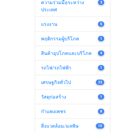
ความร่วมมือระหว่าง
3
ประเทศ
แรงงาน
5
พฤติกรรมผู้บริโภค
1
สินค้าอุปโภคและบริโภค
9
รถไฟ/รถไฟฟ้า
1
เศรษฐกิจทั่วไป
33
วัสดุก่อสร้าง
1
กำแพงเพชร
8
สิ่งแวดล้อม/มลพิษ
10