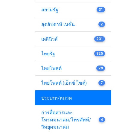
สยามรัฐ
31
สุดสัปดาห์ เนชั่น
2
เดลินิวส์
231
ไทยรัฐ
325
ไทยโพสต์
29
ไทยโพสต์ (เอ็กซ์-ไซต์)
7
ประเภท/หมวด
การสื่อสารและ
โทรคมนาคม/โทรศัพท์/
4
วิทยุคมนาคม