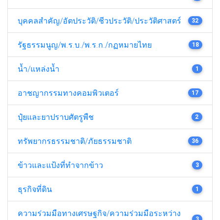
บุคคลสำคัญ/อัตประวัติ/ชีวประวัติ/ประวัติศาสตร์
32
รัฐธรรมนูญ/พ.ร.บ./พ.ร.ก./กฏหมายไทย
18
น้ำ/แหล่งน้ำ
1
อาชญากรรมทางคอมพิวเตอร์
17
ปุ๋ยและยาปราบศัตรูพืช
2
ทรัพยากรธรรมชาติ/ภัยธรรมชาติ
36
ข้าวและแป้งที่ทำจากข้าว
3
ธุรกิจที่ดิน
1
ความร่วมมือทางเศรษฐกิจ/ความร่วมมือระหว่าง
3