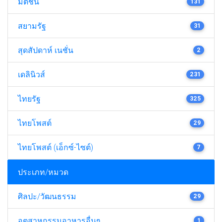
มติชน
131
สยามรัฐ
31
สุดสัปดาห์ เนชั่น
2
เดลินิวส์
231
ไทยรัฐ
325
ไทยโพสต์
29
ไทยโพสต์ (เอ็กซ์-ไซต์)
7
ประเภท/หมวด
ศิลปะ/วัฒนธรรม
29
อุตสาหกรรมอาหารอื่นๆ
1