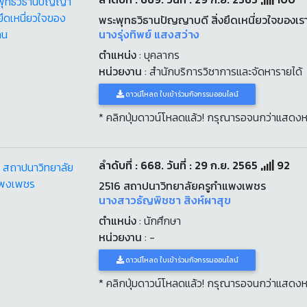
พระพุทธวิธานปัญญาบดี สิ่งยึดเหนี่ยวใจของเร
นางรุ่งทิพย์ แสงสว่าง
ตำแหน่ง
: บุคลากร
หน่วยงาน
: สำนักบริการวิชาการและจัดหารายได้
ดาวน์โหลด ใบเข้าร่วมกิจกรรมออนไลน์
* คลิกปุ่มดาวน์โหลดแล้ว! กรุณารอจนกว่าแสดงห
ลำดับที่ : 668. วันที่ : 29 ก.ย. 2565
92
2516 สถาปนาวิทยาลัยครูกำแพงเพชร
นางสาว​ธัญ​พ​ิ​ช​ชา​ สิงห์​ผา​สุข​
ตำแหน่ง
: นักศึกษา​
หน่วยงาน
: -
ดาวน์โหลด ใบเข้าร่วมกิจกรรมออนไลน์
* คลิกปุ่มดาวน์โหลดแล้ว! กรุณารอจนกว่าแสดงห