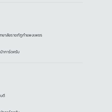
วิทยาลัยราชภัฏกำแพงเพชร
น้าการ์ดครับ
บดี