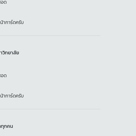
สอด
น้าการ์ดครับ
หาวิทยาลัย
สอด
น้าการ์ดครับ
าทุกคน