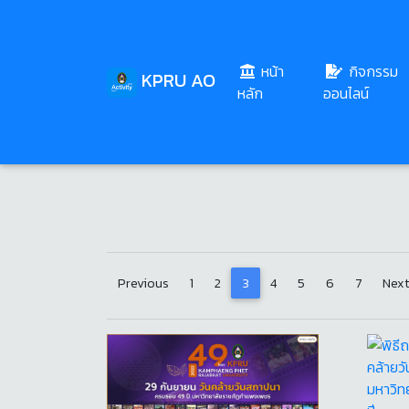
หน้า
กิจกรรม
KPRU AO
๒๙ กันยายน
(current)
หลัก
ออนไลน์
Previous
1
2
3
4
5
6
7
Nex