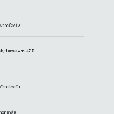
น้าการ์ดครับ
ชภัฏกำแพงเพชร 47 ปี
น้าการ์ดครับ
หาวิทยาลัย