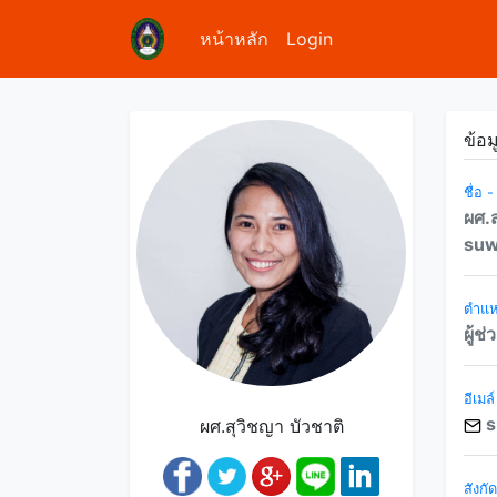
หน้าหลัก
Login
ข้อม
ชื่อ 
ผศ.ส
suw
ตำแหน
ผู้ช
อีเมล์
s
ผศ.สุวิชญา บัวชาติ
สังกั