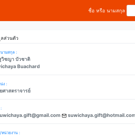
ชื่อ หรือ นามสกุล
ูลส่วนตัว
- นามสกุล :
ุวิชญา บัวชาติ
ichaya Buachard
่ง :
่วยศาสตราจารย์
 :
uwichaya.gift@gmail.com
suwichaya.gift@hotmail.co
ด/หน่วยงาน :