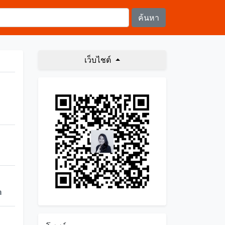
เว็บไชต์
m