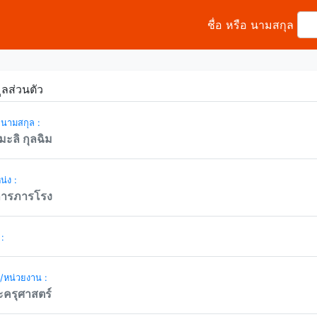
ชื่อ หรือ นามสกุล
ูลส่วนตัว
- นามสกุล :
ะลิ กุลฉิม
่ง :
การภารโรง
 :
ด/หน่วยงาน :
ครุศาสตร์