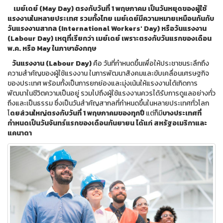
เมย์เดย์ (May Day) ตรงกับวันที่ 1 พฤษภาคม เป็นวันหยุดของผู้ใช้
แรงงานในหลายประเทศ รวมทั้งไทย เมย์เดย์มีความหมายเหมือนกันกับ
วันแรงงานสากล (International Workers' Day) หรือวันแรงงาน
(Labour Day) เหตุที่เรียกว่า เมย์เดย์ เพราะตรงกับวันแรกของเดือน
พ.ค. หรือ May ในภาษาอังกฤษ
วันแรงงาน (Labour Day)
คือ วันที่กำหนดขึ้นเพื่อให้ประชาชนระลึกถึง
ความสำคัญของผู้ใช้แรงงาน ในการพัฒนาสังคมและขับเคลื่อนเศรษฐกิจ
ของประเทศ พร้อมทั้งเป็นการยกย่องและมุ่งเน้นให้แรงงานได้เกิดการ
พัฒนาในชีวิตความเป็นอยู่ รวมไปถึงผู้ใช้แรงงานควรได้รับการดูแลอย่างทั่ว
ถึงและเป็นธรรม ซึ่งเป็นวันสำคัญสากลที่กำหนดขึ้นในหลายประเทศทั่วโลก
โ
ดยส่วนใหญ่ตรงกับวันที่ 1 พฤษภาคมของทุกปี
แต่ก็มี
บางประเทศที่
กำหนดเป็นวันจันทร์แรกของเดือนกันยายน ได้แก่ สหรัฐอเมริกาและ
แคนาดา