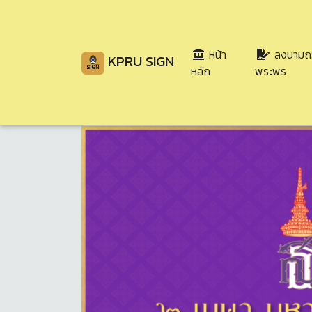
หน้า
ลงนามถ
KPRU SIGN
(current)
หลัก
พระพร
Share
Download
138