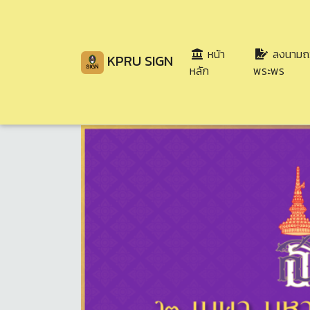
หน้า
ลงนามถ
KPRU SIGN
(current)
หลัก
พระพร
Share
Download
133