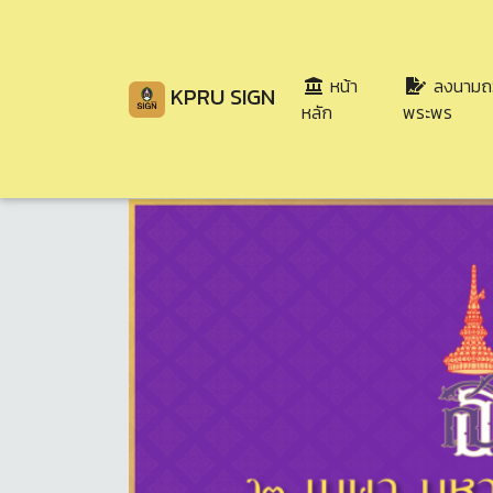
หน้า
ลงนามถ
KPRU SIGN
(current)
หลัก
พระพร
Share
Download
56