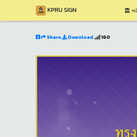
KPRU SIGN
หน้
Share
Download
160