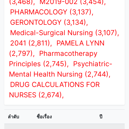
(3,468),
M2019-002 (3,454),
PHARMACOLOGY (3,137),
GERONTOLOGY (3,134),
Medical-Surgical Nursing (3,107),
2041 (2,811),
PAMELA LYNN
(2,797),
Pharmacotherapy
Principles (2,745),
Psychiatric-
Mental Health Nursing (2,744),
DRUG CALCULATIONS FOR
NURSES (2,674),
ลำดับ
ชื่อเรื่อง
ปี