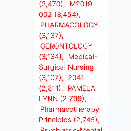
(3,470),
M2019-
002 (3,454),
PHARMACOLOGY
(3,137),
GERONTOLOGY
(3,134),
Medical-
Surgical Nursing
(3,107),
2041
(2,811),
PAMELA
LYNN (2,799),
Pharmacotherapy
Principles (2,745),
Psychiatric-Mental