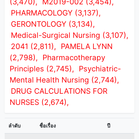
(3,470),
M2019-002 (3,454),
PHARMACOLOGY (3,137),
GERONTOLOGY (3,134),
Medical-Surgical Nursing (3,107),
2041 (2,811),
PAMELA LYNN
(2,798),
Pharmacotherapy
Principles (2,745),
Psychiatric-
Mental Health Nursing (2,744),
DRUG CALCULATIONS FOR
NURSES (2,674),
ลำดับ
ชื่อเรื่อง
ปี