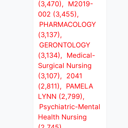
(3,470),
M2019-
002 (3,455),
PHARMACOLOGY
(3,137),
GERONTOLOGY
(3,134),
Medical-
Surgical Nursing
(3,107),
2041
(2,811),
PAMELA
LYNN (2,799),
Psychiatric-Mental
Health Nursing
(2,745),