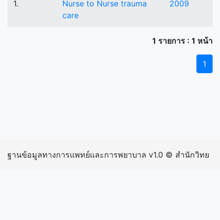
1.
Nurse to Nurse trauma
2009
care
1 รายการ : 1 หน้า
1
ฐานข้อมูลทางการแพทย์และการพยาบาล v1.0 © สำนักวิทย
บริการและเทคโนโลยีสารสนเทศ มหาวิทยาลัยราชภัฏ
กำแพงเพชร | inIP: 216.73.216.54 exIP: 202.29.15.242