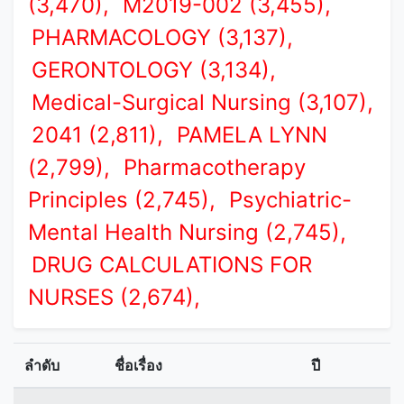
(3,470),
M2019-002 (3,455),
PHARMACOLOGY (3,137),
GERONTOLOGY (3,134),
Medical-Surgical Nursing (3,107),
2041 (2,811),
PAMELA LYNN
(2,799),
Pharmacotherapy
Principles (2,745),
Psychiatric-
Mental Health Nursing (2,745),
DRUG CALCULATIONS FOR
NURSES (2,674),
ลำดับ
ชื่อเรื่อง
ปี