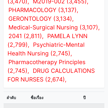
(3,470),
M2019-002 (3,455),
PHARMACOLOGY (3,137),
GERONTOLOGY (3,134),
Medical-Surgical Nursing (3,107),
2041 (2,811),
PAMELA LYNN
(2,799),
Psychiatric-Mental
Health Nursing (2,745),
Pharmacotherapy Principles
(2,745),
DRUG CALCULATIONS
FOR NURSES (2,674),
ลำดับ
ชื่อเรื่อง
ปี