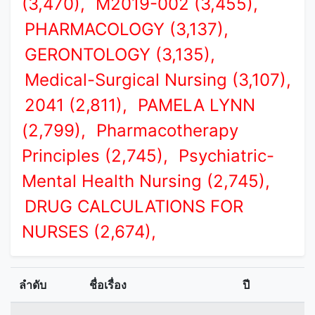
(3,470),
M2019-002 (3,455),
PHARMACOLOGY (3,137),
GERONTOLOGY (3,135),
Medical-Surgical Nursing (3,107),
2041 (2,811),
PAMELA LYNN
(2,799),
Pharmacotherapy
Principles (2,745),
Psychiatric-
Mental Health Nursing (2,745),
DRUG CALCULATIONS FOR
NURSES (2,674),
ลำดับ
ชื่อเรื่อง
ปี