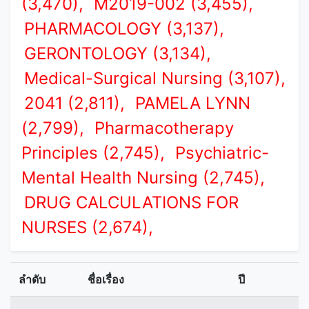
(3,470),
M2019-002 (3,455),
PHARMACOLOGY (3,137),
GERONTOLOGY (3,134),
Medical-Surgical Nursing (3,107),
2041 (2,811),
PAMELA LYNN
(2,799),
Pharmacotherapy
Principles (2,745),
Psychiatric-
Mental Health Nursing (2,745),
DRUG CALCULATIONS FOR
NURSES (2,674),
ลำดับ
ชื่อเรื่อง
ปี