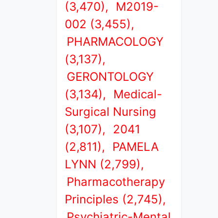
(3,470),
M2019-
002 (3,455),
PHARMACOLOGY
(3,137),
GERONTOLOGY
(3,134),
Medical-
Surgical Nursing
(3,107),
2041
(2,811),
PAMELA
LYNN (2,799),
Pharmacotherapy
Principles (2,745),
Psychiatric-Mental