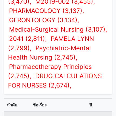
(3,470),
M2019-002 (3,455),
PHARMACOLOGY (3,137),
GERONTOLOGY (3,134),
Medical-Surgical Nursing (3,107),
2041 (2,811),
PAMELA LYNN
(2,799),
Psychiatric-Mental
Health Nursing (2,745),
Pharmacotherapy Principles
(2,745),
DRUG CALCULATIONS
FOR NURSES (2,674),
ลำดับ
ชื่อเรื่อง
ปี