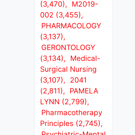
(3,470),
M2019-
002 (3,455),
PHARMACOLOGY
(3,137),
GERONTOLOGY
(3,134),
Medical-
Surgical Nursing
(3,107),
2041
(2,811),
PAMELA
LYNN (2,799),
Pharmacotherapy
Principles (2,745),
Psychiatric-Mental